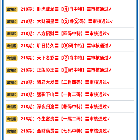
218期：卧虎藏龙〓【④肖中特】〓审核通过√
出售区
218期：大财福星〓【②肖②码】〓审核通过√
出售区
218期：八方招财〓【四码中特】〓审核通过√
出售区
218期：旷日持久〓【⑤码中特】〓审核通过√
出售区
218期：天下名彩〓【②肖中特】〓审核通过√
出售区
218期：正版彩王〓【②码中特】〓审核通过√
出售区
218期：诸君大发〓【二肖四码】〓审核通过√
出售区
218期：猛彩下山〓【一肖二码】〓审核通过√
出售区
218期：深夜归途〓【⑩码中特】〓审核通过√
出售区
218期：今生富贵〓【一尾二码】〓审核通过√
出售区
218期：金财满贯〓【七码中特】〓审核通过√
出售区