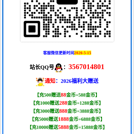
客服微信更新时间
2026-5-15
3567014801
站长QQ号
：
通知
：2026福利大赠送
88
【充500赠送
金币=588金币】
288
【充1000赠送
金币=1288金币】
888
【充3000赠送
金币=3888金币】
1888
【充5000赠送
金币
=6888金币】
5888
【充10000赠送
金币=15888金币】