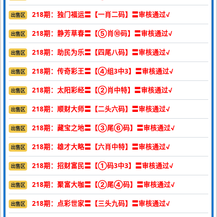
218期：独门福运〓【一肖二码】〓审核通过√
出售区
218期：静芳草春〓【⑤肖⑩码】〓审核通过√
出售区
218期：助民为乐〓【四尾八码】〓审核通过√
出售区
218期：传奇彩王〓【④组3中3】〓审核通过√
出售区
218期：太阳彩经〓【②肖中特】〓审核通过√
出售区
218期：顺财大师〓【二头六码】〓审核通过√
出售区
218期：藏宝之地〓【③尾⑥码】〓审核通过√
出售区
218期：雄才大略〓【六肖中特】〓审核通过√
出售区
218期：招财富民〓【①码3中3】〓审核通过√
出售区
218期：聚富大咖〓【②尾④码】〓审核通过√
出售区
218期：点彩世家〓【三头九码】〓审核通过√
出售区