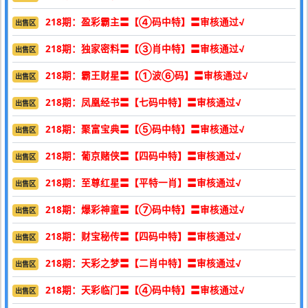
218期：盈彩霸主〓【④码中特】〓审核通过√
出售区
218期：独家密料〓【③肖中特】〓审核通过√
出售区
218期：霸王财星〓【①波⑥码】〓审核通过√
出售区
218期：凤凰经书〓【七码中特】〓审核通过√
出售区
218期：聚富宝典〓【⑤码中特】〓审核通过√
出售区
218期：葡京赌侠〓【四码中特】〓审核通过√
出售区
218期：至尊红星〓【平特一肖】〓审核通过√
出售区
218期：爆彩神童〓【⑦码中特】〓审核通过√
出售区
218期：财宝秘传〓【四码中特】〓审核通过√
出售区
218期：天彩之梦〓【二肖中特】〓审核通过√
出售区
218期：天彩临门〓【④码中特】〓审核通过√
出售区